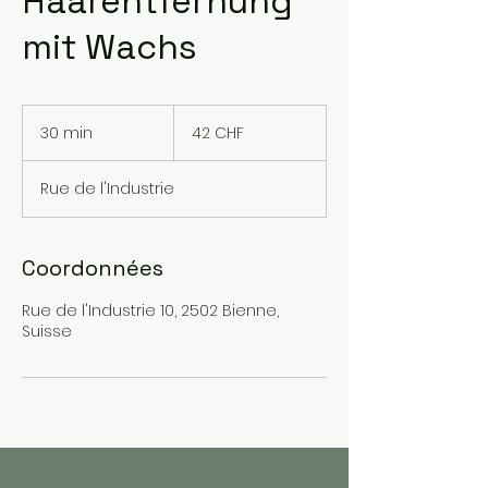
Haarentfernung
mit Wachs
42
francs
30 min
3
42 CHF
suisses
0
m
Rue de l'Industrie
i
n
Coordonnées
Rue de l'Industrie 10, 2502 Bienne,
Suisse