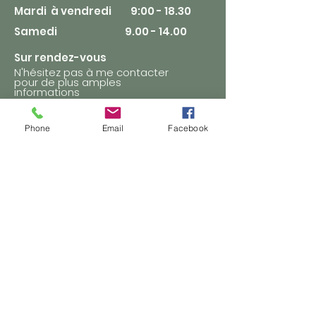
Mardi à vendredi 9:00 - 18.30
Samedi
9.00 - 14.00
Sur rendez-vous
N'hésitez pas à me contacter
pour de plus amples
informations
Phone
Email
Facebook
CONTACT
078 618 20 70
domimw@yahoo.fr