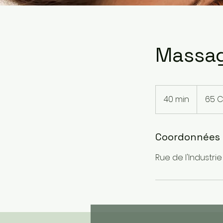
Massag
65
francs
40 min
4
65 
suisses
0
m
i
Coordonnées
n
Rue de l'Industrie