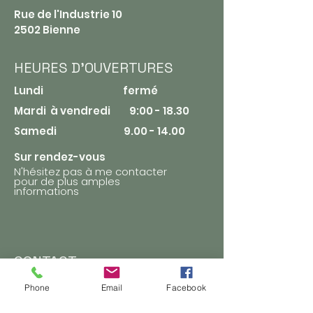
Rue de l'Industrie 10
2502 Bienne
HEURES D'OUVERTURES
Lundi fermé​
Mardi à vendredi 9:00 - 18.30
Samedi
9.00 - 14.00
Sur rendez-vous
N'hésitez pas à me contacter
pour de plus amples
informations
CONTACT
078 618 20 70
Phone
Email
Facebook