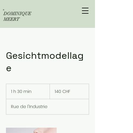
DOMINIQUE
MEERT
Gesichtmodellag
e
140
francs
1 h 30 min
1
140 CHF
suisses
3
0
Rue de l'Industrie
m
i
n